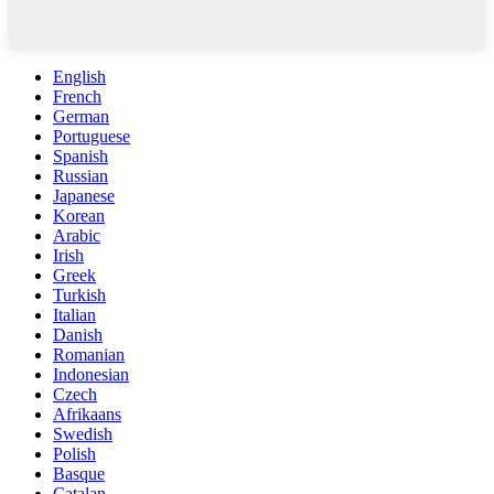
English
French
German
Portuguese
Spanish
Russian
Japanese
Korean
Arabic
Irish
Greek
Turkish
Italian
Danish
Romanian
Indonesian
Czech
Afrikaans
Swedish
Polish
Basque
Catalan