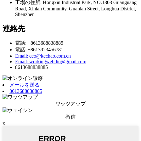
工場の住所: Hongxin Industrial Park, NO.1303 Guanguang
Road, Xinlan Community, Guanlan Street, Longhua District,
Shenzhen
連絡先
電話: +8613688838885
電話: +8613923456781
Email: ceo@kechao.com.cn
Email: workingweb.lin@gmail.com
8613688838885
メールを送る
8613688838885
ワッツアップ
微信
x